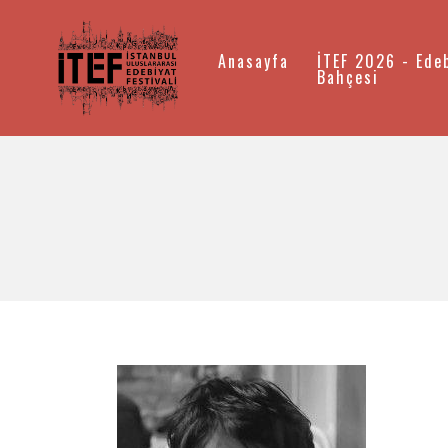
Anasayfa
İTEF 2026 - Ede
Bahçesi